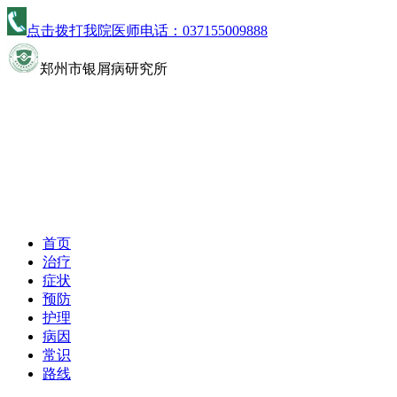
点击拨打我院医师电话：
037155009888
郑州市银屑病研究所
首页
治疗
症状
预防
护理
病因
常识
路线