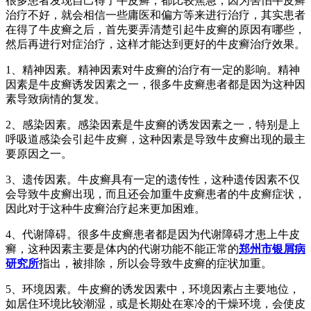
很多患者发现自己得了牛皮癣，都比较焦急，因为害怕牛皮癣
治疗不好，就会相信一些庸医和偏方等来进行治疗，其实患者
在得了牛皮癣之后，首先要弄清楚引起牛皮癣的原因有哪些，
然后再进行对症治疗，这样才能达到更好的牛皮癣治疗效果。
1、精神因素。精神因素对牛皮癣的治疗有一定的影响。精神
因素是牛皮癣诱发因素之一，很多牛皮癣患者都是因为这种因
素导致病情的复发。
2、感染因素。感染因素是牛皮癣的诱发因素之一，特别是上
呼吸道感染会引起牛皮癣，这种因素是导致牛皮癣出现的最主
要原因之一。
3、遗传因素。牛皮癣具有一定的遗传性，这种遗传因素不仅
会导致牛皮癣出现，而且还会加重牛皮癣患者的牛皮癣症状，
因此对于这种牛皮癣治疗起来更加困难。
4、代谢障碍。很多牛皮癣患者都是因为代谢障碍才患上牛皮
癣，这种因素主要是体内的代谢功能不能正常的
郑州市银屑病
研究所
指出，被排除，所以会导致牛皮癣的症状加重。
5、环境因素。牛皮癣的诱发因素中，环境因素占主要地位，
如居住环境比较潮湿，或是长期处在寒冷的干燥环境，会使皮