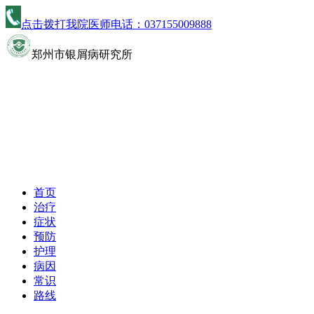
点击拨打我院医师电话：
037155009888
郑州市银屑病研究所
首页
治疗
症状
预防
护理
病因
常识
路线