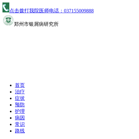
点击拨打我院医师电话：
037155009888
郑州市银屑病研究所
首页
治疗
症状
预防
护理
病因
常识
路线